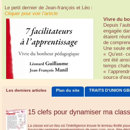
Une philosophie éducative, avant tout !
Cliquer pour voir l’article
Le petit dernier de Jean-françois et Léo :
L’école nouvelle 
Jean-Pierre 
Cliquer pour voir l’article
Cliquer pour voir l’article
(EnovA), une tou
une Brochure
Né du sentim
(Education nouvel
CERIS (Cent
Mémoire de m
« désintoxiqu
Vivre du b
sensibilisée aux 
familiale et
« Le Chef-d’œ
défi : conva
Depuis l’aub
d’un festival "Do
Cette brochu
l’évaluatio
estimation ch
engagée dans
Attert fait parti
commenter et
(2016)
chiffrées en
étaient réun
parents d’EnovA a
par un inter
et évaluer s
de comprendr
Voir aussi 
Ses objectif
Une publicat
Une seule et
en expansio
• Faciliter 
« Qu’est- ce
un guide acc
ont été ains
familiale.
temps chahu
• Familiaris
« l’apprend
• Présenter 
source d’exp
pratiques.
Editions Ch
12,50 €
• Aider à an
Les derniers articles
Plan du site
TRAITS D’UNION GB
• Permettre
vivent en ta
Le lecteur p
15 clefs pour dynamiser ma clas
la partie plu
La brochure 
POURTOIS J
La classe est un lieu où l’intelligence trouve le terreau fertile 
postmodern
bousculer certaines représentations de sens com- mun, être déstabi