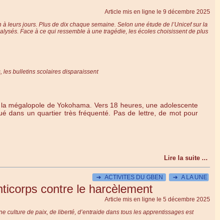
Article mis en ligne le
9 décembre 2025
fin à leurs jours. Plus de dix chaque semaine. Selon une étude de l’Unicef sur la
nalysés. Face à ce qui ressemble à une tragédie, les écoles choisissent de plus
 les bulletins scolaires disparaissent
dans la mégalopole de Yokohama. Vers 18 heures, une adolescente
é dans un quartier très fréquenté. Pas de lettre, de mot pour
Lire la suite ...
➔
ACTIVITES DU GBEN
➔
A LA UNE
nticorps contre le harcèlement
Article mis en ligne le
5 décembre 2025
 culture de paix, de liberté, d’entraide dans tous les apprentissages est