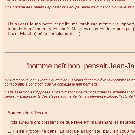
Une opinion de Charles Pepinster, du Groupe Belge d’Éducation Nouvelle, publ
Un sujet titille ma petite cervelle, me tarabuste même : le rapport
taux de harcèlement y constaté. Ma conviction est faite puisque j’
Buzet-Floreffe) où le harcèlement (…)
L’homme naît bon, pensait Jean-Ja
Le Professeur Jean-Pierre Pourtois de l’U Mons écrit : "L’élève tout comme le c
collaboratifs à condition que *le contexte le leur permette".
Cette assertion est opposée aux affirmations de deux geignards Catherine Bizot
genre : « L’agressivité des élèves augmente, le harcèlement explose, l’autorité fo
Sources de réflexion
Trois auteurs ont pressenti ce que révèlent maintenant les neurosc
1/ Pierre Kropotkine dans "La morale anarchiste" paru en 1889 mont