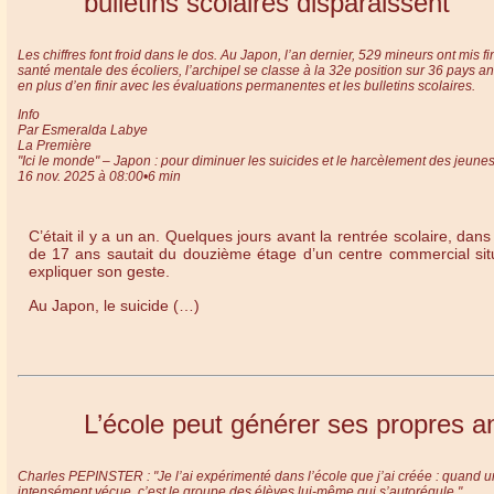
bulletins scolaires disparaissent
Les chiffres font froid dans le dos. Au Japon, l’an dernier, 529 mineurs ont mis 
santé mentale des écoliers, l’archipel se classe à la 32e position sur 36 pays a
en plus d’en finir avec les évaluations permanentes et les bulletins scolaires.
Info
Par Esmeralda Labye
La Première
"Ici le monde" – Japon : pour diminuer les suicides et le harcèlement des jeunes,
16 nov. 2025 à 08:00•6 min
C’était il y a un an. Quelques jours avant la rentrée scolaire, 
de 17 ans sautait du douzième étage d’un centre commercial situ
expliquer son geste.
Au Japon, le suicide (…)
L’école peut générer ses propres a
Charles PEPINSTER : "Je l’ai expérimenté dans l’école que j’ai créée : quand une
intensément vécue, c’est le groupe des élèves lui-même qui s’autorégule."