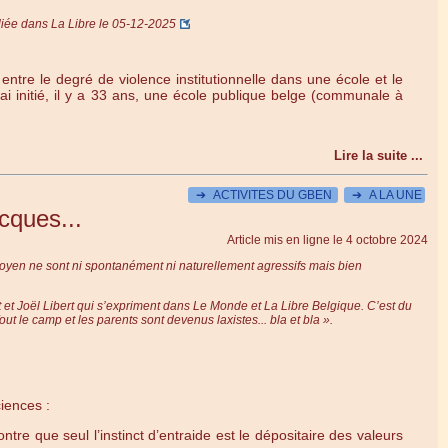
iée dans La Libre le 05-12-2025
 entre le degré de violence institutionnelle dans une école et le
ai initié, il y a 33 ans, une école publique belge (communale à
Lire la suite ...
➔
ACTIVITES DU GBEN
➔
A LA UNE
cques...
Article mis en ligne le
4 octobre 2024
itoyen ne sont ni spontanément ni naturellement agressifs mais bien
 et Joël Libert qui s’expriment dans Le Monde et La Libre Belgique. C’est du
ut le camp et les parents sont devenus laxistes... bla et bla ».
iences :
re que seul l’instinct d’entraide est le dépositaire des valeurs