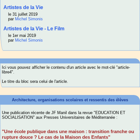
Artistes de la Vie
le 31 juillet 2019
par
Michel Simonis
Artistes de la Vie - Le Film
le 1er mai 2019
par
Michel Simonis
Ici vous pouvez afficher le contenu d'un article avec le mot-clé "article-
libre4".
Le titre du bloc sera celui de l'article.
Architecture, organisations scolaires et ressentis des élèves
Une publication récente de JF Manil dans la revue "EDUCATION ET
SOCIALISATION" aux Presses Universitaires de Méditerranée :
"Une école publique dans une maison : transition franche ou
rupture douce ? Le cas de la Maison des Enfants"