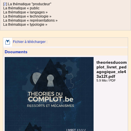
[
2
]
La thématique "producteur"
La thématique « public
La thématique « langages »
La thématique « technologie »
La thématique « représentations »
La thématique « typologie »
Fichier à télécharger :
Documents
theoriesducom
plot_livret_ped
agogique_cle4
3a12f.pdf
5.9 Mio / PDF