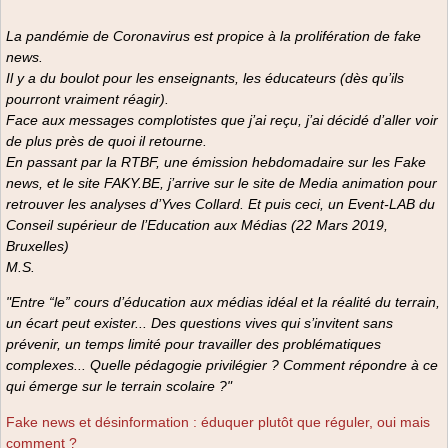
d’éducation familiale animée par un intervenant.
Editions Chronique Sociale
relever un triple défi : convaincre les citoyens des
Ses objectifs sont multiples :
La pandémie de Coronavirus est propice à la prolifération de fake
12,50 €
méfaits sur l’éducation d’une estimation chiffrée, outil de
• Faciliter le contact entre intervenants et parents en leur
news.
sélection ; décrire des alrernatives non-chiffrées en
présentant un guide accessible, attrayant et directement
matière d’évaluation ; s’interroger sur comment éduquer
Il y a du boulot pour les enseignants, les éducateurs (dès qu’ils
ancré dans la réalité familiale.
et évaluer sans exclure. Soit « dé-chiffrer l’humain ".
pourront vraiment réagir).
• Familiariser les parents avec les but de l’éducation
Une publication du LIEN (Lien international d’Éducation
Face aux messages complotistes que j’ai reçu, j’ai décidé d’aller voir
familiale.
nouvelle)
de plus près de quoi il retourne.
• Présenter un guide permettant aux parents de
En passant par la RTBF, une émission hebdomadaire sur les Fake
s’interroger sur leurs pratiques.
news, et le site FAKY.BE, j’arrive sur le site de Media animation pour
• Aider à animer les réunions parentales.
retrouver les analyses d’Yves Collard. Et puis ceci, un Event-LAB du
• Permettre aux parents de s’exprimer eux-mêmes sur
Conseil supérieur de l’Education aux Médias (22 Mars 2019,
ce qu’ils vivent en tant que mère ou en tant que père.
Bruxelles)
Le lecteur peut lire ce qu’il intéresse et laissez de côté,
M.S.
par exemple, la partie plus théorique.
La brochure a été réalisée à partir de l’ouvrage suivant :
"Entre “le” cours d’éducation aux médias idéal et la réalité du terrain,
POURTOIS Jean-Pierre, DESMET Huguette,
L’éducation
un écart peut exister... Des questions vives qui s’invitent sans
postmoderne
, PUF, Paris, 1997, Réédité en 1998 et
prévenir, un temps limité pour travailler des problématiques
2002.
complexes... Quelle pédagogie privilégier ? Comment répondre à ce
Prix de vente : 10 €
qui émerge sur le terrain scolaire ?"
Fake news et désinformation : éduquer plutôt que réguler, oui mais
comment ?