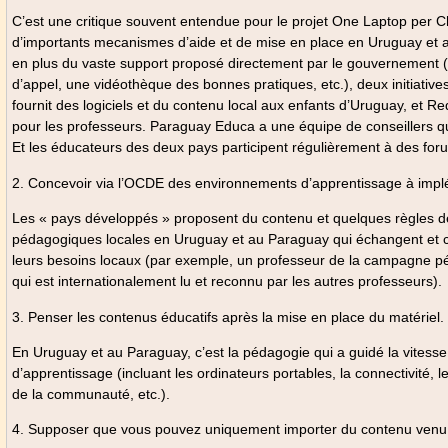
C’est une critique souvent entendue pour le projet One Laptop per Chil
d’importants mecanismes d’aide et de mise en place en Uruguay et a
en plus du vaste support proposé directement par le gouvernement 
d’appel, une vidéothèque des bonnes pratiques, etc.), deux initiative
fournit des logiciels et du contenu local aux enfants d’Uruguay, et R
pour les professeurs. Paraguay Educa a une équipe de conseillers qui 
Et les éducateurs des deux pays participent régulièrement à des fo
2. Concevoir via l’OCDE des environnements d’apprentissage à impl
Les « pays développés » proposent du contenu et quelques règles de
pédagogiques locales en Uruguay et au Paraguay qui échangent et c
leurs besoins locaux (par exemple, un professeur de la campagne péruv
qui est internationalement lu et reconnu par les autres professeurs).
3. Penser les contenus éducatifs après la mise en place du matériel.
En Uruguay et au Paraguay, c’est la pédagogie qui a guidé la vitess
d’apprentissage (incluant les ordinateurs portables, la connectivité, l
de la communauté, etc.).
4. Supposer que vous pouvez uniquement importer du contenu venu d