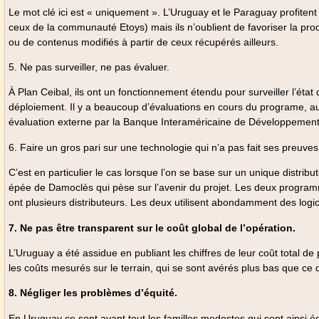
Le mot clé ici est « uniquement ». L’Uruguay et le Paraguay profite
ceux de la communauté Etoys) mais ils n’oublient de favoriser la pro
ou de contenus modifiés à partir de ceux récupérés ailleurs.
5. Ne pas surveiller, ne pas évaluer.
À Plan Ceibal, ils ont un fonctionnement étendu pour surveiller l’état
déploiement. Il y a beaucoup d’évaluations en cours du programe, au
évaluation externe par la Banque Interaméricaine de Développemen
6. Faire un gros pari sur une technologie qui n’a pas fait ses preuves
C’est en particulier le cas lorsque l’on se base sur un unique distrib
épée de Damoclès qui pèse sur l’avenir du projet. Les deux programme
ont plusieurs distributeurs. Les deux utilisent abondamment des logici
7. Ne pas être transparent sur le coût global de l’opération.
L’Uruguay a été assidue en publiant les chiffres de leur coût total de
les coûts mesurés sur le terrain, qui se sont avérés plus bas que ce 
8. Négliger les problèmes d’équité.
En Uruguay ce sont avant tout les familles modestes qui sont ainsi é