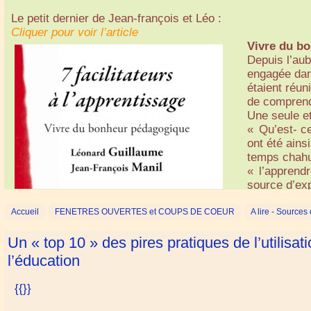
Une philosophie éducative, avant tout !
Cliquer pour voir l’article
Le petit dernier de Jean-françois et Léo :
L’école nouvelle 
Jean-Pierre 
Cliquer pour voir l’article
Cliquer pour voir l’article
(EnovA), une tou
une Brochure
Né du sentim
(Education nouvel
CERIS (Cent
Mémoire de m
« désintoxiqu
Vivre du b
sensibilisée aux 
familiale et
« Le Chef-d’œ
défi : conva
Depuis l’aub
d’un festival "Do
Cette brochu
l’évaluatio
estimation ch
engagée dans
Attert fait parti
commenter et
(2016)
chiffrées en
étaient réun
parents d’EnovA a
par un inter
et évaluer s
de comprendr
Voir aussi 
Ses objectif
Une publicat
Une seule et
en expansio
• Faciliter 
« Qu’est- ce
un guide acc
ont été ains
familiale.
temps chahu
• Familiaris
« l’apprend
• Présenter 
source d’exp
pratiques.
Editions Ch
12,50 €
• Aider à an
Accueil
FENETRES OUVERTES et COUPS DE COEUR
A lire - Sources 
• Permettre
vivent en ta
Un « top 10 » des pires pratiques de l’utilisa
Le lecteur p
l’éducation
la partie plu
La brochure 
{{}}
POURTOIS J
postmodern