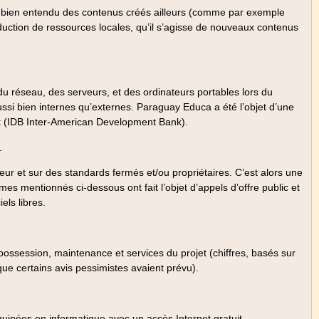
nt bien entendu des contenus créés ailleurs (comme par exemple
duction de ressources locales, qu’il s’agisse de nouveaux contenus
 du réseau, des serveurs, et des ordinateurs portables lors du
ssi bien internes qu’externes. Paraguay Educa a été l’objet d’une
t (IDB Inter-American Development Bank).
.
uteur et sur des standards fermés et/ou propriétaires. C’est alors une
s mentionnés ci-dessous ont fait l’objet d’appels d’offre public et
els libres.
 possession, maintenance et services du projet (chiffres, basés sur
que certains avis pessimistes avaient prévu).
quipées en informatique avec un accès Internet gratuit.