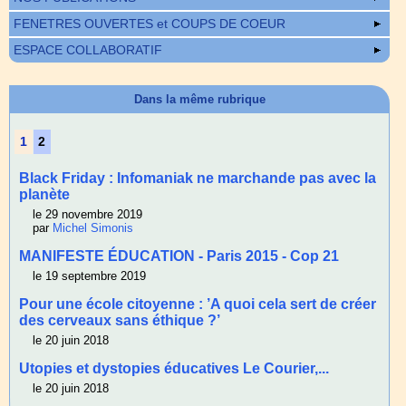
FENETRES OUVERTES et COUPS DE COEUR
ESPACE COLLABORATIF
Dans la même rubrique
1
2
Black Friday : Infomaniak ne marchande pas avec la
planète
le 29 novembre 2019
par
Michel Simonis
MANIFESTE ÉDUCATION - Paris 2015 - Cop 21
le 19 septembre 2019
Pour une école citoyenne : ’A quoi cela sert de créer
des cerveaux sans éthique ?’
le 20 juin 2018
Utopies et dystopies éducatives Le Courier,...
le 20 juin 2018