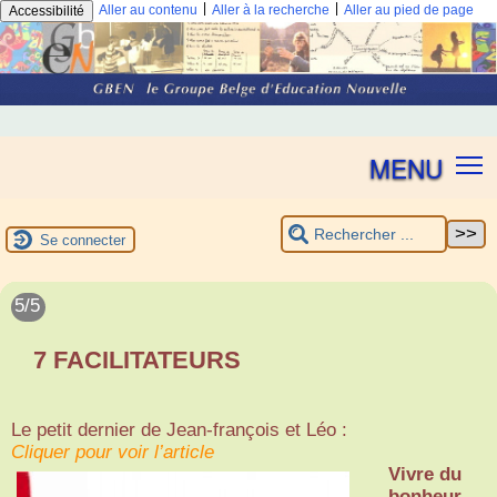
|
|
Aller au contenu
Aller à la recherche
Aller au pied de page
Accessibilité
MENU
Se connecter
1/5
2/5
3/5
4/5
5/5
Coup de coeur pour le logo de la fête
Eduquer un enfant
PEDAGOGIE DU CHEF D’OEUVRE,
EVALUER SANS NOTER, publié par le
7 FACILITATEURS
ENOVA
Guide pratique
LIEN
Le petit dernier de Jean-françois et Léo :
Jean-
Cliquer pour voir l’article
Pierre
Une philosophie éducative, avant tout !
Cliquer pour voir l’article
L’école nouvelle
Pourtois,
Vivre du
Cliquer pour voir l’article
de Attert, près
Né du
Christine
bonheur