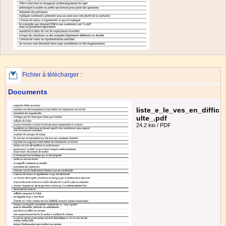
Fichier à télécharger :
Documents
liste_e_le_ves_en_diffic
ulte_.pdf
24.2 kio / PDF