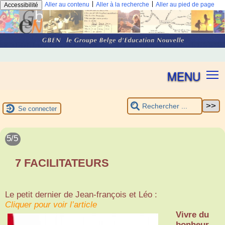
|
|
Aller au contenu
Aller à la recherche
Aller au pied de page
Accessibilité
MENU
Se connecter
1/5
2/5
3/5
4/5
5/5
Coup de coeur pour le logo de la fête
Eduquer un enfant
PEDAGOGIE DU CHEF D’OEUVRE,
EVALUER SANS NOTER, publié par le
7 FACILITATEURS
ENOVA
Guide pratique
LIEN
Le petit dernier de Jean-françois et Léo :
Jean-
Cliquer pour voir l’article
Pierre
Une philosophie éducative, avant tout !
Cliquer pour voir l’article
L’école nouvelle
Pourtois,
Vivre du
Cliquer pour voir l’article
de Attert, près
Né du
Christine
bonheur