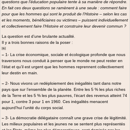
questions que l’éducation populaire tente à sa manière de répondre.
d’éducation familiale animée par un intervenant.
Editions Chronique Sociale
relever un triple défi : convaincre les citoyens des
En fait ces deux questions se ramènent à une seule : comment faire
Ses objectifs sont multiples :
12,50 €
méfaits sur l’éducation d’une estimation chiffrée, outil de
pour que les hommes qui sont le produit de l’Histoire – selon les cas
• Faciliter le contact entre intervenants et parents en leur
sélection ; décrire des alrernatives non-chiffrées en
et les moments, bénéficiaires ou victimes – puissent individuellement
présentant un guide accessible, attrayant et directement
matière d’évaluation ; s’interroger sur comment éduquer
et collectivement faire l’Histoire et construire leur devenir commun ?
ancré dans la réalité familiale.
et évaluer sans exclure. Soit « dé-chiffrer l’humain ".
• Familiariser les parents avec les but de l’éducation
Une publication du LIEN (Lien international d’Éducation
La question est d’une brulante actualité.
familiale.
nouvelle)
Il y a trois bonnes raisons de la poser :
• Présenter un guide permettant aux parents de
￼
s’interroger sur leurs pratiques.
–
1- La crise économique, sociale et écologique profonde que nous
• Aider à animer les réunions parentales.
traversons nous conduit à penser que le monde ne peut rester en
• Permettre aux parents de s’exprimer eux-mêmes sur
l’état et qu’il est urgent que les hommes reprennent collectivement
ce qu’ils vivent en tant que mère ou en tant que père.
leur destin en main.
Le lecteur peut lire ce qu’il intéresse et laissez de côté,
par exemple, la partie plus théorique.
–
2- Nous vivons un redéploiement des inégalités tant dans notre
La brochure a été réalisée à partir de l’ouvrage suivant :
pays que sur l’ensemble de la planète. Entre les 5 % les plus riches
POURTOIS Jean-Pierre, DESMET Huguette,
L’éducation
de la Terre et les 5 % les plus pauvres, l’écart des revenus atteint 74
postmoderne
, PUF, Paris, 1997, Réédité en 1998 et
pour 1, contre 3 pour 1 en 1960. Ces inégalités menacent
2002.
aujourd’hui l’unité du corps social.
Prix de vente : 10 €
–
3- La démocratie délégataire connaît une grave crise de légitimité.
Les milieux populaires et les jeunes ne se sentent plus représentés