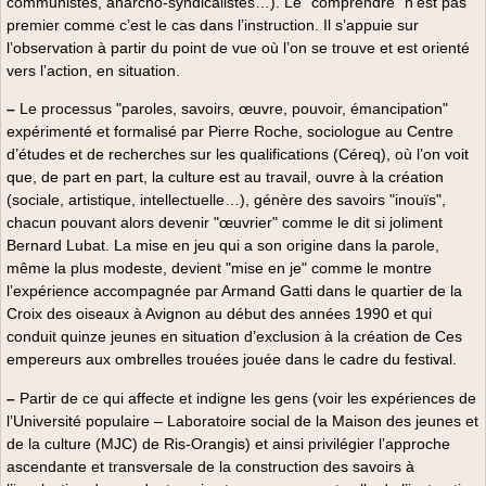
communistes, anarcho-syndicalistes…). Le "comprendre" n’est pas
premier comme c’est le cas dans l’instruction. Il s’appuie sur
l’observation à partir du point de vue où l’on se trouve et est orienté
vers l’action, en situation.
–
Le processus "paroles, savoirs, œuvre, pouvoir, émancipation"
expérimenté et formalisé par Pierre Roche, sociologue au Centre
d’études et de recherches sur les qualifications (Céreq), où l’on voit
que, de part en part, la culture est au travail, ouvre à la création
(sociale, artistique, intellectuelle…), génère des savoirs "inouïs",
chacun pouvant alors devenir "œuvrier" comme le dit si joliment
Bernard Lubat. La mise en jeu qui a son origine dans la parole,
même la plus modeste, devient "mise en je" comme le montre
l’expérience accompagnée par Armand Gatti dans le quartier de la
Croix des oiseaux à Avignon au début des années 1990 et qui
conduit quinze jeunes en situation d’exclusion à la création de Ces
empereurs aux ombrelles trouées jouée dans le cadre du festival.
–
Partir de ce qui affecte et indigne les gens (voir les expériences de
l’Université populaire – Laboratoire social de la Maison des jeunes et
de la culture (MJC) de Ris-Orangis) et ainsi privilégier l’approche
ascendante et transversale de la construction des savoirs à