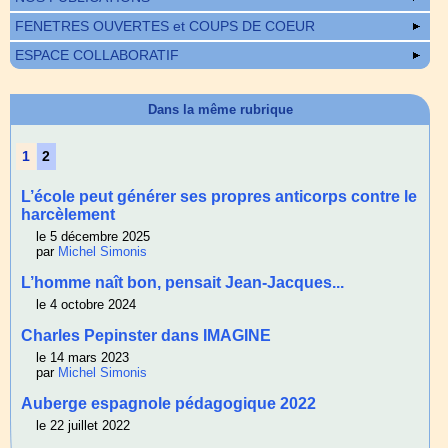
FENETRES OUVERTES et COUPS DE COEUR
ESPACE COLLABORATIF
Dans la même rubrique
1
2
L’école peut générer ses propres anticorps contre le
harcèlement
le 5 décembre 2025
par
Michel Simonis
L’homme naît bon, pensait Jean-Jacques...
le 4 octobre 2024
Charles Pepinster dans IMAGINE
le 14 mars 2023
par
Michel Simonis
Auberge espagnole pédagogique 2022
le 22 juillet 2022