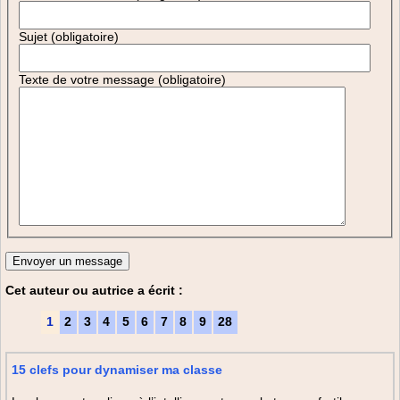
Sujet (obligatoire)
Texte de votre message (obligatoire)
Cet auteur ou autrice a écrit :
1
2
3
4
5
6
7
8
9
28
15 clefs pour dynamiser ma classe