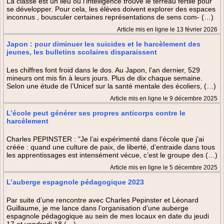
La classe est un lieu où l’intelligence trouve le terreau fertile pour
se développer. Pour cela, les élèves doivent explorer des espaces
inconnus , bousculer certaines représentations de sens com- (…)
Article mis en ligne le 13 février 2026
Japon : pour diminuer les suicides et le harcèlement des
jeunes, les bulletins scolaires disparaissent
Les chiffres font froid dans le dos. Au Japon, l’an dernier, 529
mineurs ont mis fin à leurs jours. Plus de dix chaque semaine.
Selon une étude de l’Unicef sur la santé mentale des écoliers, (…)
Article mis en ligne le 9 décembre 2025
L’école peut générer ses propres anticorps contre le
harcèlement
Charles PEPINSTER : "Je l’ai expérimenté dans l’école que j’ai
créée : quand une culture de paix, de liberté, d’entraide dans tous
les apprentissages est intensément vécue, c’est le groupe des (…)
Article mis en ligne le 5 décembre 2025
L’auberge espagnole pédagogique 2023
Par suite d’une rencontre avec Charles Pepinster et Léonard
Guillaume, je me lance dans l’organisation d’une auberge
espagnole pédagogique au sein de mes locaux en date du jeudi
17 et vendredi 18 (…)